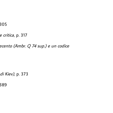
 305
 critica
, p. 317
uecento (Ambr. Q 74 sup.) e un codice
di Kiev)
, p. 373
 389