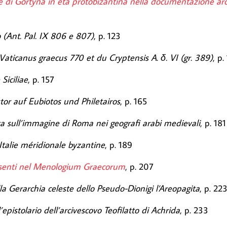
ale di Gortyna in età protobizantina nella documentazione arc
 (Ant. Pal. IX 806 e 807)
, p. 123
aticanus graecus 770 et du Cryptensis A. δ. VI (gr. 389)
, p.
Siciliae
, p. 157
or auf Eubiotos und Philetairos
, p. 165
a sull’immagine di Roma nei geografi arabi medievali
, p. 181
’Italie méridionale byzantine
, p. 189
assenti nel Menologium Graecorum
, p. 207
a Gerarchia celeste dello Pseudo-Dionigi l’Areopagita
, p. 22
’epistolario dell’arcivescovo Teofilatto di Achrida
, p. 233