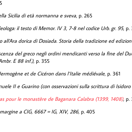
45
nella Sicilia di età normanna e sveva
, p. 265
ologa: il testo di Memor. IV 3, 7-8 nel codice Urb. gr. 95
, p.
ll’Ara dorica di Dosiada. Storia della tradizione ed edizione
cenza del greco negli ordini mendicanti verso la fine del D
Ambr. E 88 inf.)
, p. 355
ermogène et de Cicéron dans l’Italie médiévale
, p. 361
uele II e Guarino (con osservazioni sulla scrittura di Isidoro 
las pour le monastère de Baganara Calabra (1399, 1408)
, p.
 margine a CIG, 6667 = IG, XIV, 286
, p. 405