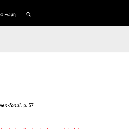
Νέα Ῥώμη
bien-fond?
, p. 57