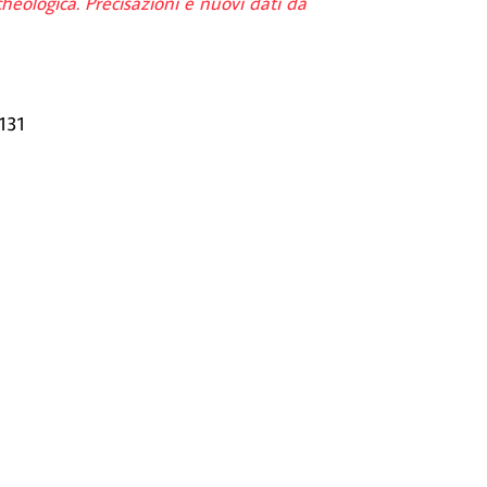
heologica. Precisazioni e nuovi dati da
 131
3