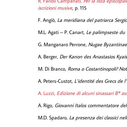
R. Farioli Campanati,
Per la lista episcop
iscrizioni musive
, p. 115
F. Angiò,
La meridiana del patriarca Sergio
M.L. Agati – P. Canart,
Le palimpseste du V
G. Manganaro Perrone,
Nugae Byzantinae 
A. Berger,
Der Kanon des Anastasios Kyaist
M. Di Branco,
Roma o Costantinopoli? Not
A. Peters-Custot,
L’identité des Grecs de l
A. Luzzi,
Edizione di alcuni sinassari B* 
A. Rigo,
Giovanni Italos commentatore dell
M.D. Spadaro,
La presenza dei classici nell