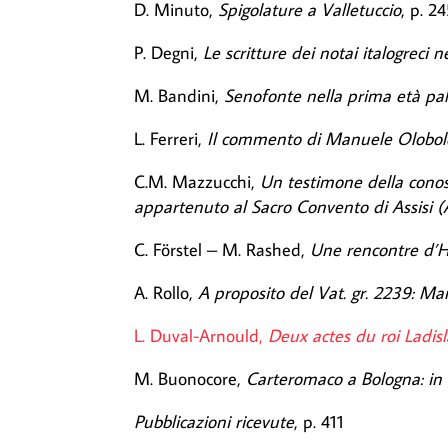
D. Minuto,
Spigolature a Valletuccio
, p. 2
P. Degni,
Le scritture dei notai italogreci 
M. Bandini,
Senofonte nella prima età pale
L. Ferreri,
Il commento di Manuele Olobolo a
C.M. Mazzucchi,
Un testimone della conos
appartenuto al Sacro Convento di Assisi (
C. Förstel – M. Rashed,
Une rencontre d’H
A. Rollo,
A proposito del Vat. gr. 2239: Man
L. Duval-Arnould,
Deux actes du roi Ladis
M. Buonocore,
Carteromaco a Bologna: in
Pubblicazioni ricevute
, p. 411