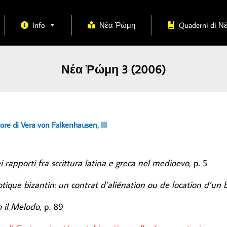
Info
Νέα Ῥώμη
Quaderni di 
Νέα Ῥώμη 3 (2006)
re di Vera von Falkenhausen, III
i rapporti fra scrittura latina e greca nel medioevo
, p. 5
ique bizantin: un contrat d’aliénation ou de location d’un 
o il Melodo
, p. 89